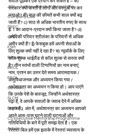
सवाल पूछकर एक प्रयोग कर सकते हैं – क) 
JIGL - Jurisprudence, Interpretatio
सरकार क्यों करती है लोगों और वस्तुओं पर कर 
लगाओ? बी) माल की कीमतें कभी साल क्यों बढ़ 
Company Law
जाती हैं? c) साठ से अधिक भारतीय रुपए के साथ 
SBEC
$ 1 का आदान-प्रदान क्यों किया जाता है? d) 
अमेरिकी परिवार श्रीलंका के परिवारों से अधिक 
CMA
अमीर क्यों हैं? ई) फेसबुक हमें अपनी सेवाओं के 
FSM
लिए शुल्क क्यों नहीं दे रहा है? च) न्यूयॉर्क के लिए 
Results
कॉल शुल्क थाईलैंड से कॉल शुल्क से सस्ता क्यों 
है? तीन स्तंभों वाली टिप्पणियों का नाम बनाएं, 
EBCL
नाम, प्रश्न का उत्तर देते समय आरामदायक / 
EBCL
असुविधाजनक और अध्ययन किया गया / 
अर्थशास्त्र का अध्ययन न किया हो। आप पाएंगे 
CS Inter
कि उनके पेशे के बावजूद, जिन्होंने अर्थशास्त्र 
SLCM
पढ़ा है, वे आपके सवालों के जवाब देने में अधिक 
Drafting
सहज हैं। अंत में, अर्थशास्त्र का अध्ययन आपको 
अपने आस-पास घटने वाली घटनाओं और 
CS Executive Mentorship Programme
गतिविधियों के बारे में पूरी समझ देता है। एक 
Article
रेस्तरां-बिल हमें एक इलाके में रेस्तरां व्यवसाय के 