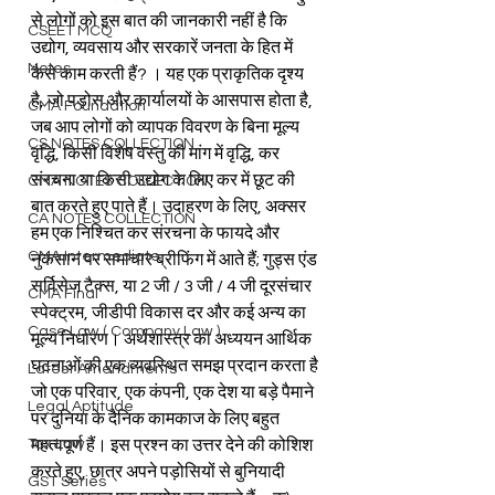
से लोगों को इस बात की जानकारी नहीं है कि 
CSEET MCQ
उद्योग, व्यवसाय और सरकारें जनता के हित में 
Notes
कैसे काम करती हैं? । यह एक प्राकृतिक दृश्य 
है, जो पड़ोस और कार्यालयों के आसपास होता है, 
CMA Foundation
जब आप लोगों को व्यापक विवरण के बिना मूल्य 
CS NOTES COLLECTION
वृद्धि, किसी विशेष वस्तु की मांग में वृद्धि, कर 
संरचना या किसी उद्योग के लिए कर में छूट की 
CMA NOTES COLLECTION
बात करते हुए पाते हैं। उदाहरण के लिए, अक्सर 
CA NOTES COLLECTION
हम एक निश्चित कर संरचना के फायदे और 
CMA Intermediate
नुकसान पर समाचार ब्रीफिंग में आते हैं; गुड्स एंड 
सर्विसेज टैक्स, या 2 जी / 3 जी / 4 जी दूरसंचार 
CMA Final
स्पेक्ट्रम, जीडीपी विकास दर और कई अन्य का 
Case Law ( Company Law )
मूल्य निर्धारण। अर्थशास्त्र का अध्ययन आर्थिक 
घटनाओं की एक व्यवस्थित समझ प्रदान करता है 
Latest Amendments
जो एक परिवार, एक कंपनी, एक देश या बड़े पैमाने 
Legal Aptitude
पर दुनिया के दैनिक कामकाज के लिए बहुत 
Tax Law
महत्वपूर्ण हैं। इस प्रश्न का उत्तर देने की कोशिश 
करते हुए, छात्र अपने पड़ोसियों से बुनियादी 
GST Series