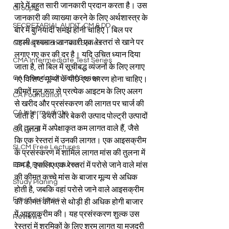
बारे में बहुत सारी जानकारी प्रदान करता है। उस 
Groups
जानकारी की व्याख्या करने के लिए अर्थशास्त्र के 
SECRETARIAL AUDIT, CM & DD
बारे में बुनियादी समझ होनी चाहिए। बिल पर 
पहली दृश्यमान जानकारी एक रेस्तरां से खाने पर 
CS Professional Test Series
लगाए गए कर की दर है। यदि उचित ध्यान दिया 
CMA Intermediate Test Series
जाता है, तो बिल में सूचीबद्ध व्यंजनों के लिए लगाए 
CA Foundation Test Series
गए विशिष्ट मूल्यों के पीछे एक कारण होना चाहिए। 
कीमतें मूल रूप से प्रत्येक आइटम के लिए अलग 
CA Foundation
से खरीद और प्रसंस्करण की लागत पर चार्ज की 
CA Intermediate
जाती हैं। डेयरी और बेकरी उत्पाद पोल्ट्री उत्पादों 
की तुलना में अपेक्षाकृत कम लागत वाले हैं, जैसे 
CA Final
कि एक रेस्तरां में उनकी लागत। एक आइसक्रीम 
SLCM Free Lectures
के प्रसंस्करण में शामिल लागत मांस की तुलना में 
EBCL Free Lectures
कम है, इसलिए एक रेस्तरां में परोसे जाने वाले मांस 
की कीमत कच्चे मांस के बाजार मूल्य से अधिक 
Study Planing
होती है, जबकि वहां परोसे जाने वाले आइसक्रीम 
Free Lectures
की कीमत कीमत से थोड़ी ही अधिक होगी बाजार 
में आइसक्रीम की। यह प्रसंस्करण शुल्क उस 
Reviews
रेस्तरां में श्रमिकों के लिए श्रम लागत या मजदूरी 