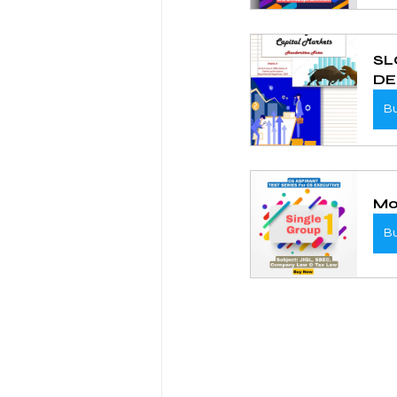
SL
DE
B
Mo
B