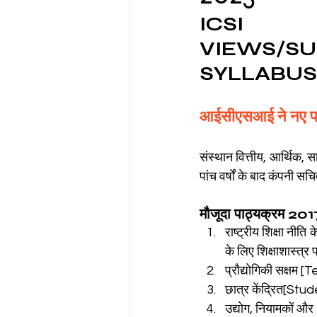
ICSI 
VIEWS/
CA NOTES COLLECTION
SYLLABUS
Latest Amendments
L
आईसीएसआई ने नए पाठ
संस्थान वित्तीय, आर्थिक, 
JIGL - Jurisprudence, Inter
पांच वर्षों के बाद कंपनी स
मौजूदा पाठ्यक्रम 201
EBCL
EBCL
CS Int
राष्ट्रीय शिक्षा नी
के लिए शिक्षाशास्त्र
प्रौद्योगिकी सक्ष
छात्र केंद्रित[Stu
उद्योग, नियामकों और