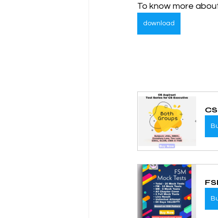
To know more about 
download
CS
B
FS
B