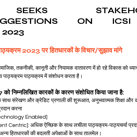
SEEKS STAKEHOL
SUGGESTIONS ON ICS
CMA Intermediate
CMA Final
Case Law ( C
 2023
egal Aptitude
Tax Law
GST Series
्यक्रम 2023 पर हितधारकों के विचार/सुझाव मांगे
सामाजिक, तकनीकी, कानूनी और नियामक वातावरण में हो रहे विकास को ध्यान मे
pretatio
Company Law
SBEC
CMA
FS
चिव पाठ्यक्रम पाठ्यक्रम में संशोधन करता है।
7 को निम्नलिखित कारकों के कारण संशोधित किया जाना है:
er
SLCM
ति के साथ संरेखण और क्रेडिट प्रणाली की शुरूआत, अनुभवात्मक शिक्षा और 
 प्रदान करना
म [Technology Enabled]
dent Centric]: अधिक ऐच्छिक के साथ लचीला पाठ्यक्रम-पाठ्यचर्या प्र
 अन्य हितधारकों की बदलती अपेक्षाओं के साथ तालमेल।