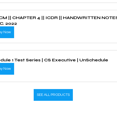
CM || CHAPTER 4 || ICDR || HANDWRITTEN NOTES 
C. 2022
uy Now
dule 1 Test Series | CS Executive | UnSchedule
uy Now
SEE ALL PRODUCTS