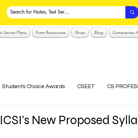
st Series Plans
Free Resources
Shop
Blog
Companies A
Students Choice Awards
CSEET
CS PROFES
ICSI
Answer Writing Practice
CSEET MCQ
 ICSI's New Proposed Sylla
OTES COLLECTION
CMA NOTES COLLECTION