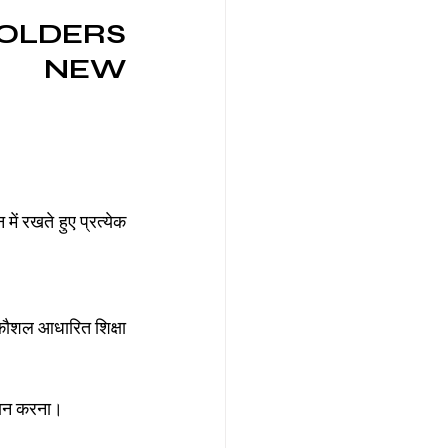
DERS 
I NEW 
ompany Law )
ं रखते हुए प्रत्येक 
M
Results
कौशल आधारित शिक्षा 
दान करना।