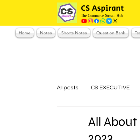
CS Aspirant
The Commerce Stream Hub
Home
Notes
Shorts Notes
Question Bank
Te
All posts
CS EXECUTIVE
Test Series Registration
All About
2023
CMA Foundation
CS N