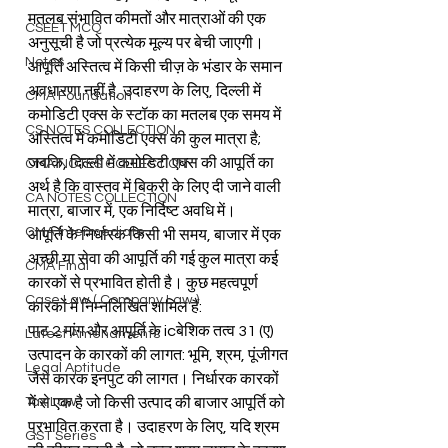
मतलब संभावित कीमतों और मात्राओं की एक 
CSEET MCQ
अनुसूची है जो प्रत्येक मूल्य पर बेची जाएगी। 
Notes
आपूर्ति अस्तित्व में किसी चीज़ के भंडार के समान 
अवधारणा नहीं है, उदाहरण के लिए, दिल्ली में 
CMA Foundation
कमोडिटी एक्स के स्टॉक का मतलब एक समय में 
CS NOTES COLLECTION
अस्तित्व में कमोडिटी एक्स की कुल मात्रा है; 
जबकि, दिल्ली में कमोडिटी एक्स की आपूर्ति का 
CMA NOTES COLLECTION
अर्थ है कि वास्तव में बिक्री के लिए दी जाने वाली 
CA NOTES COLLECTION
मात्रा, बाजार में, एक निर्दिष्ट अवधि में।
CMA Intermediate
आपूर्ति के निर्धारक किसी भी समय, बाजार में एक 
अच्छी या सेवा की आपूर्ति की गई कुल मात्रा कई 
CMA Final
कारकों से प्रभावित होती है। कुछ महत्वपूर्ण 
Case Law ( Company Law )
कारकों में निम्नलिखित शामिल हैं:
पाठ 2 मांग और आपूर्ति के icबेशिक तत्व 31 (ए) 
Latest Amendments
उत्पादन के कारकों की लागत: भूमि, श्रम, पूंजीगत 
Legal Aptitude
जैसे कारक इनपुट की लागत। निर्धारक कारकों 
Tax Law
में से एक है जो किसी उत्पाद की बाजार आपूर्ति को 
प्रभावित करता है। उदाहरण के लिए, यदि श्रम 
GST Series