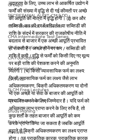
उदाहरण के लिए, उच्च लाभ से आकर्षित उद्योग में 
Groups
फर्मों की संख्या में वृद्धि से दी गई कीमतों पर अच्छे 
SECRETARIAL AUDIT, CM & DD
की आपूर्ति की मात्रा में वृद्धि होगी। (ई) कर और 
सब्सिडी: कर की दर में परिवर्तन या सब्सिडी की 
CS Professional Test Series
राशि के संदर्भ में सरकार की राजकोषीय नीति में 
CMA Intermediate Test Series
बदलाव से बाजार में एक अच्छी आपूर्ति प्रभावित 
CA Foundation Test Series
हो सकती है। अच्छा होने पर कर / सब्सिडी की 
राशि में कमी / वृद्धि से फर्मों को किसी दिए गए मूल्य 
CA Foundation
पर बड़ी राशि की पेशकश करने की अनुमति 
CA Intermediate
मिलेगी। (च) किसी व्यावसायिक फर्म का लक्ष्य: 
किसी व्यवसायिक फर्म का लक्ष्य जैसे लाभ 
CA Final
अधिकतमकरण, बिक्री अधिकतमकरण या दोनों 
SLCM Free Lectures
भी एक अच्छी या सेवा के बाजार की आपूर्ति को 
EBCL Free Lectures
प्रभावित करने के लिए जिम्मेदार है। यदि फर्म को 
अधिकतम लाभ प्राप्त करने के लिए रुचि है, तो 
Study Planing
कुछ शर्तों के तहत बाजार की आपूर्ति को कम 
Free Lectures
करके प्राप्त किया जा सकता है जबकि आपूर्ति 
बढ़ाने से बिक्री अधिकतमकरण का लक्ष्य प्राप्त 
Reviews
होगा। (छ) प्राकृतिक कारक: प्राकृतिक कारक 