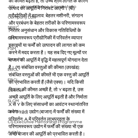
की कीमत बढ़ती है, तो उच्च श्रम लागत के कारण 
JIGL - Jurisprudence, Interpretatio
उत्पाद की आपूर्ति में गिरावट आएगी। (बी) 
प्रौद्योगिकी में बदलाव: बेहतर मशीनरी, संगठन 
Company Law
और प्रबंधन के बेहतर तरीकों के परिणामस्वरूप 
SBEC
निरंतर अनुसंधान और विकास गतिविधियों के 
परिणामस्वरूप प्रौद्योगिकी में परिवर्तन व्यापार 
CMA
इकाइयों या फर्मों को उत्पादन की लागत को कम 
FSM
करने में मदद करता है। यह सब दिए गए मूल्यों पर 
Results
बाजार की आपूर्ति में वृद्धि में महत्वपूर्ण योगदान देता 
है। (ग) संबंधित वस्तुओं की कीमत (उपखंड): 
EBCL
संबंधित वस्तुओं की कीमतें भी एक वस्तु की आपूर्ति 
EBCL
को प्रभावित करती हैं (जैसे एक्स)। यदि किसी 
विकल्प की कीमत अच्छी है, तो Y बढ़ता है, उस 
CS Inter
अच्छी आपूर्ति के लिए आपूर्ति बढ़ती है और निर्माता 
SLCM
X से Y के लिए संसाधनों का आवंटन स्थानांतरित 
Drafting
करेगा। (d) उद्योग (बाजार) में फर्मों की संख्या में 
परिवर्तन: A में परिवर्तन लाभप्रदता के 
CS Executive Mentorship Programme
परिणामस्वरूप उद्योग में फर्मों की संख्या भी एक 
Article
अच्छे बाजार की आपूर्ति को प्रभावित करती है। 