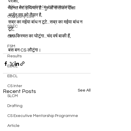
परीक्षा,
JIGL - Jurisprudence, Interpretatio
मेहनत मेरा हथियार है...गुरुओं से लेकर दीक्षा 
अर्जुन रण को तैयार है,
Company Law
सब्र का मईया बांध न टूटे...सब्र का मईया बांध न 
SBEC
टूटे,
गला किस्मत का घोटूंगा...चंद वर्ष बाकी हैं,
CMA
FSM
बस बन CS लौटूंगा।
Results
EBCL
EBCL
CS Inter
See All
Recent Posts
SLCM
Drafting
CS Executive Mentorship Programme
Article