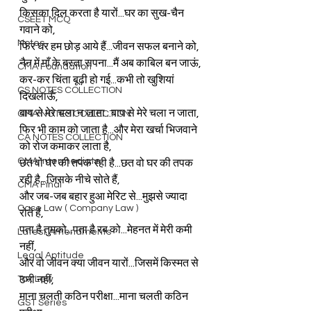
किसका दिल करता है यारों...घर का सुख-चैन 
CSEET MCQ
गवाने को,
Notes
फिर घर हम छोड़ आये हैं...जीवन सफल बनाने को,
नैन में माँ के बस्ता सपना...मैं अब काबिल बन जाऊं,
CMA Foundation
कर-कर चिंता बूढ़ी हो गई...कभी तो खुशियां 
CS NOTES COLLECTION
दिखलाऊँ,
बाप से मेरे चला न जाता...बाप से मेरे चला न जाता,
CMA NOTES COLLECTION
फिर भी काम को जाता है...और मेरा खर्चा भिजवाने 
CA NOTES COLLECTION
को रोज कमाकर लाता है,
CMA Intermediate
छत वो घर की तपक रही है...छत वो घर की तपक 
रही है...जिसके नीचे सोते हैं,
CMA Final
और जब-जब बहार हुआ मेरिट से...मुझसे ज्यादा 
Case Law ( Company Law )
रोते हैं,
पता है तुमको...पता है रब को...मेहनत में मेरी कमी 
Latest Amendments
नहीं,
Legal Aptitude
और वो जीवन क्या जीवन यारों...जिसमें किस्मत से 
Tax Law
ठनी नहीं,
माना चलती कठिन परीक्षा...माना चलती कठिन 
GST Series