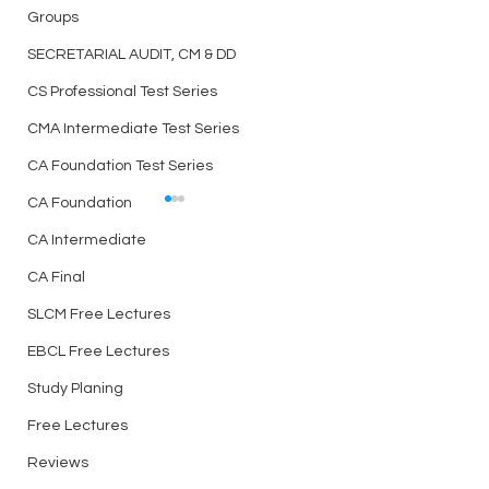
Groups
SECRETARIAL AUDIT, CM & DD
CS Professional Test Series
CMA Intermediate Test Series
CA Foundation Test Series
CA Foundation
Best Telegram Group for
ICSI Students Discussion
CA Intermediate
Related to CS Exam,
CA Final
Link
Notes, Doubts, Question
bank, Test Series and
https://t.me/csaspirantsg
SLCM Free Lectures
many more - Join Now
roup
EBCL Free Lectures
Best Test Series f
Professional Elect
Study Planing
Papers for Writing
Free Lectures
Reviews